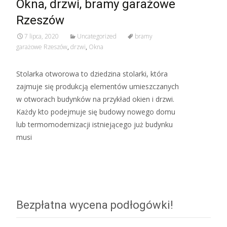
Okna, drzwi, bramy garażowe
Rzeszów
7 lipca, 2020
Uncategorized
bramy
garażowe Rzeszów
,
drzwi
,
Okna
Stolarka otworowa to dziedzina stolarki, która
zajmuje się produkcją elementów umieszczanych
w otworach budynków na przykład okien i drzwi.
Każdy kto podejmuje się budowy nowego domu
lub termomodernizacji istniejącego już budynku
musi
Read More…
Bezpłatna wycena podłogówki!