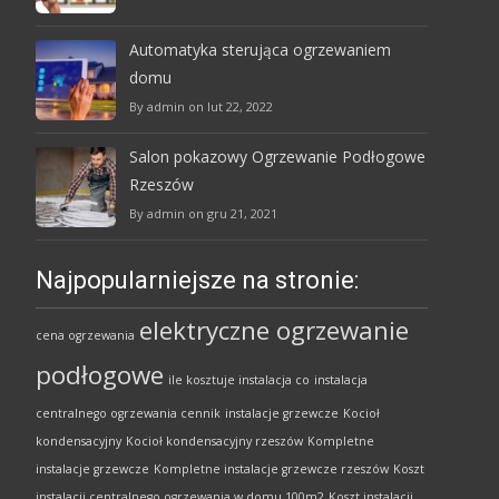
Automatyka sterująca ogrzewaniem
domu
By admin on lut 22, 2022
Salon pokazowy Ogrzewanie Podłogowe
Rzeszów
By admin on gru 21, 2021
Najpopularniejsze na stronie:
elektryczne ogrzewanie
cena ogrzewania
podłogowe
ile kosztuje instalacja co
instalacja
centralnego ogrzewania cennik
instalacje grzewcze
Kocioł
kondensacyjny
Kocioł kondensacyjny rzeszów
Kompletne
instalacje grzewcze
Kompletne instalacje grzewcze rzeszów
Koszt
instalacji centralnego ogrzewania w domu 100m2
Koszt instalacji